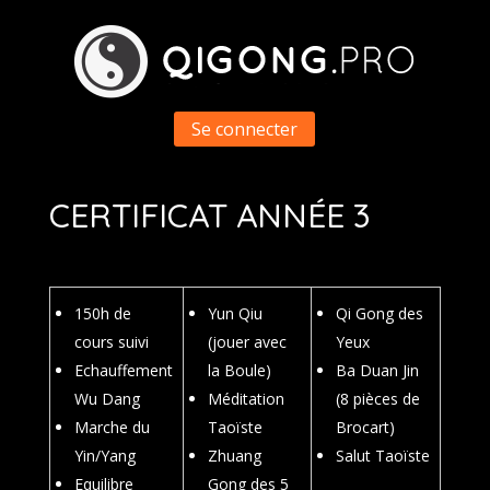
Se connecter
CERTIFICAT ANNÉE 3
150h de
Yun Qiu
Qi Gong des
cours suivi
(jouer avec
Yeux
Echauffement
la Boule)
Ba Duan Jin
Wu Dang
Méditation
(8 pièces de
Marche du
Taoïste
Brocart)
Yin/Yang
Zhuang
Salut Taoïste
Equilibre
Gong des 5